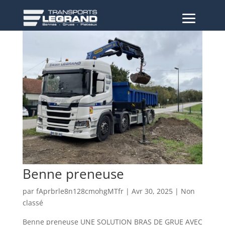
Benne preneuse
par
fAprbrle8n128cmohgMTfr
|
Avr 30, 2025
|
Non
classé
Benne preneuse UNE SOLUTION BRAS DE GRUE AVEC